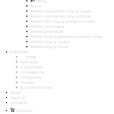
Назад
Aravia
ARAVIA Laboratories Уход за лицом
ARAVIA Laboratories Уход за телом
ARAVIA SPA-Уход за руками и ногами
ARAVIA Аксессуары
ARAVIA Депиляция
ARAVIA Уход за волосами и кожей головы
ARAVIA Уход за лицом
ARAVIA Уход за телом
Компания
Назад
Компания
О компании
Сертификаты
Сотрудники
Отзывы
Доставка и оплата
Акции
Новости
Контакты
Корзина
0