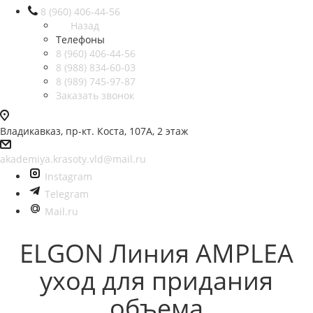
8 (960) 406-44-56
Назад
Телефоны
8 (960) 406-44-56
8 (988) 834-60-03
8 (989) 745-97-87
Заказать звонок
Владикавказ, пр-кт. Коста, 107А, 2 этаж
akademiya.krasoty.vld@mail.ru
Instagram
Telegram
Mail.ru
ELGON Линия AMPLEA
уход для придания
объема