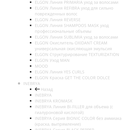
ELGON Линия PRIMARIA уход за волосами
ELGON Линия REFIBRA уход для сильно
поврежденных волос
ELGON Линия REVERSE
ELGON Линия SHAMPOOS MASK уход
профессиональные объемы
ELGON Линия SUBLIMIA уход за волосами
ELGON Окислитель OXIDANT CREAM
универсальная окисляющая эмульсия
ELGON Структурирование TEXTURIZATION
ELGON Уход MAN
MOOD
ELGON Линия YES CURLS
ELGON Краска GET THE COLOR DOLCE
INEBRYA
Назад
INEBRYA
INEBRYA KROMASK
INEBRYA Линия BI-FILLER для объема (с
гиалуроновой кислотой)
INEBRYA Серия BIONIC COLOR без аммиака
(краска, выпрямление)
INEBRYA Серия BLACK PEPPER