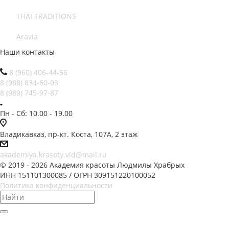
THAI TRADITIONS
Aravia
Наши контакты
8 (960) 406-44-56
8 (988) 834-60-03
8 (989) 745-97-87
Пн - Сб: 10.00 - 19.00
Владикавказ, пр-кт. Коста, 107А, 2 этаж
akademiya.krasoty.vld@mail.ru
© 2019 - 2026 Академия красоты Людмилы Храбрых
ИНН 151101300085 / ОГРН 309151220100052
Политика конфиденциальности