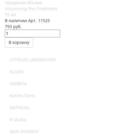
придания объема
Volumizing Pre-Treatment,
75 мл
В наличии
Арт.
11525
793
руб.
В корзину
CYTOLIFE LABORATORY
ELGON
INEBRYA
Kosmo Teros
NATINUEL
R-studia
SKIN SYNERGY