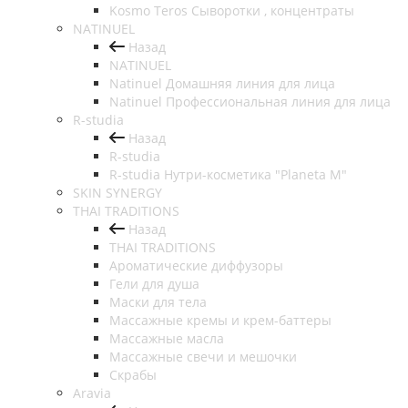
Kosmo Teros Сыворотки , концентраты
NATINUEL
Назад
NATINUEL
Natinuel Домашняя линия для лица
Natinuel Профессиональная линия для лица
R-studia
Назад
R-studia
R-studia Нутри-косметика "Planeta M"
SKIN SYNERGY
THAI TRADITIONS
Назад
THAI TRADITIONS
Ароматические диффузоры
Гели для душа
Маски для тела
Массажные кремы и крем-баттеры
Массажные масла
Массажные свечи и мешочки
Скрабы
Aravia