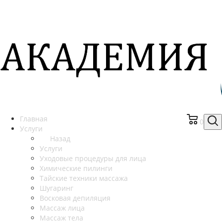
Главная
0
Услуги
Назад
Услуги
Уходовые процедуры для лица
Химические пилинги
Тайские техники массажа
Шугаринг
Восковая депиляция
Массаж лица
Массаж тела