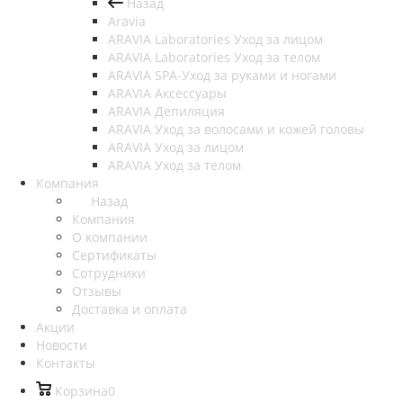
Назад
Aravia
ARAVIA Laboratories Уход за лицом
ARAVIA Laboratories Уход за телом
ARAVIA SPA-Уход за руками и ногами
ARAVIA Аксессуары
ARAVIA Депиляция
ARAVIA Уход за волосами и кожей головы
ARAVIA Уход за лицом
ARAVIA Уход за телом
Компания
Назад
Компания
О компании
Сертификаты
Сотрудники
Отзывы
Доставка и оплата
Акции
Новости
Контакты
Корзина
0