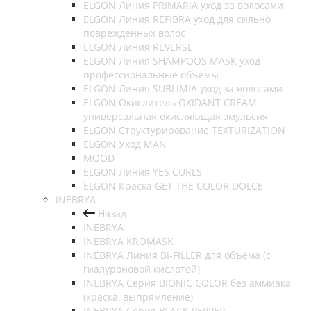
ELGON Линия PRIMARIA уход за волосами
ELGON Линия REFIBRA уход для сильно
поврежденных волос
ELGON Линия REVERSE
ELGON Линия SHAMPOOS MASK уход
профессиональные объемы
ELGON Линия SUBLIMIA уход за волосами
ELGON Окислитель OXIDANT CREAM
универсальная окисляющая эмульсия
ELGON Структурирование TEXTURIZATION
ELGON Уход MAN
MOOD
ELGON Линия YES CURLS
ELGON Краска GET THE COLOR DOLCE
INEBRYA
Назад
INEBRYA
INEBRYA KROMASK
INEBRYA Линия BI-FILLER для объема (с
гиалуроновой кислотой)
INEBRYA Серия BIONIC COLOR без аммиака
(краска, выпрямление)
INEBRYA Серия BLACK PEPPER