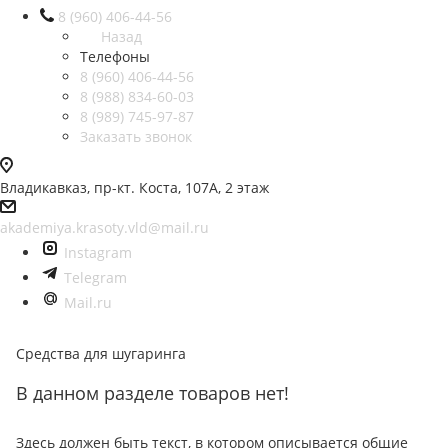
8 (960) 406-44-56
Назад
Телефоны
8 (960) 406-44-56
8 (988) 834-60-03
8 (989) 745-97-87
Заказать звонок
Владикавказ, пр-кт. Коста, 107А, 2 этаж
akademiya.krasoty.vld@mail.ru
Instagram
Telegram
Mail.ru
Средства для шугаринга
В данном разделе товаров нет!
Здесь должен быть текст, в котором описывается общие