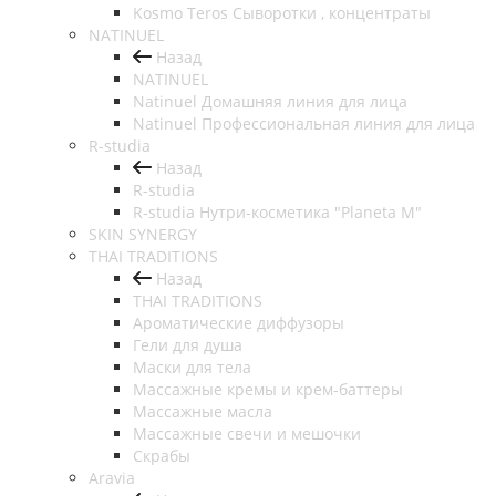
Kosmo Teros Сыворотки , концентраты
NATINUEL
Назад
NATINUEL
Natinuel Домашняя линия для лица
Natinuel Профессиональная линия для лица
R-studia
Назад
R-studia
R-studia Нутри-косметика "Planeta M"
SKIN SYNERGY
THAI TRADITIONS
Назад
THAI TRADITIONS
Ароматические диффузоры
Гели для душа
Маски для тела
Массажные кремы и крем-баттеры
Массажные масла
Массажные свечи и мешочки
Скрабы
Aravia