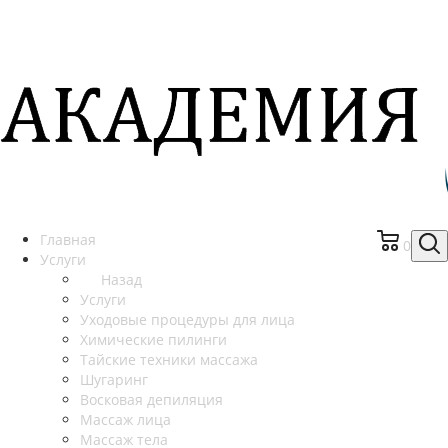
Главная
0
Услуги
Назад
Услуги
Уходовые процедуры для лица
Химические пилинги
Тайские техники массажа
Шугаринг
Восковая депиляция
Массаж лица
Массаж тела