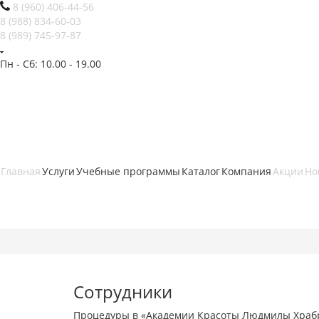
8 (960) 406-44-56
8 (988) 834-60-03
8 (989) 745-97-87
Пн - Сб: 10.00 - 19.00
Главная
Услуги
Учебные программы
Каталог
Компания
Акции
Но
Сотрудники
Процедуры в «Академии Красоты Людмилы Храбр