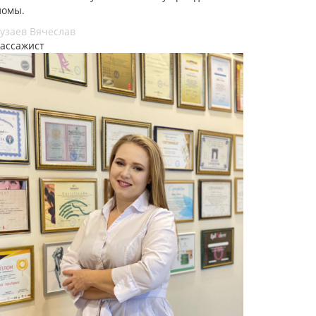
ломы.
узаев Вячеслав
ассажист